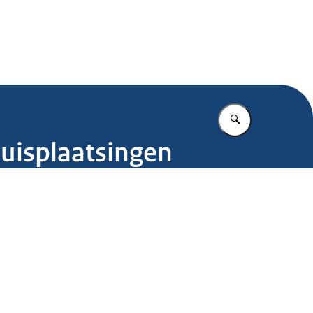
.nl
Vul in wat u z
uisplaatsingen