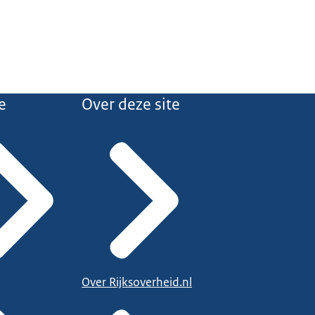
e
Over deze site
Over Rijksoverheid.nl