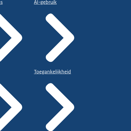
es
AI-gebruik
Toegankelijkheid