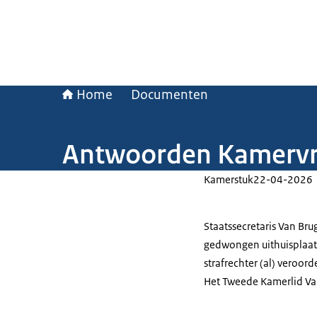
Home
Documenten
Antwoorden Kamervra
Kamerstuk
22-04-2026
Staatssecretaris Van Br
gedwongen uithuisplaats
strafrechter (al) veroor
Het Tweede Kamerlid Van