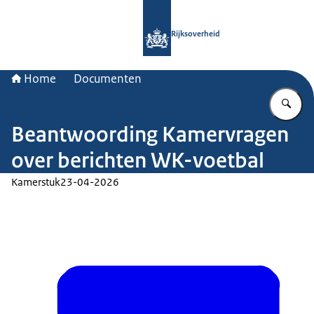
Naar de homepage van Rijksoverheid
Rijksoverheid
Home
Documenten
Vu
Beantwoording Kamervragen
over berichten WK-voetbal
Kamerstuk
23-04-2026