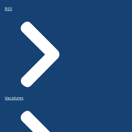
RSS
Vacatures