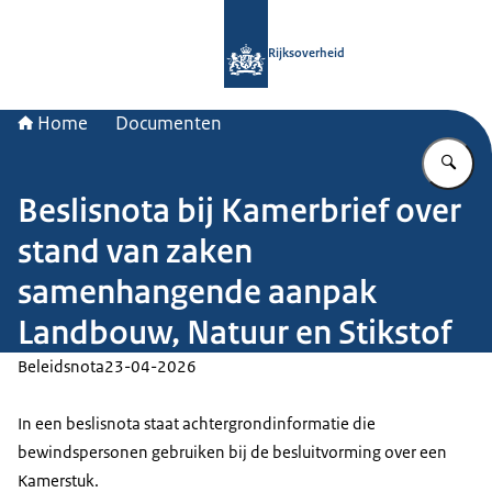
Naar de homepage van Rijksoverheid
Rijksoverheid
Home
Documenten
Vu
Beslisnota bij Kamerbrief over
stand van zaken
samenhangende aanpak
Landbouw, Natuur en Stikstof
Beleidsnota
23-04-2026
In een beslisnota staat achtergrondinformatie die
bewindspersonen gebruiken bij de besluitvorming over een
Kamerstuk.