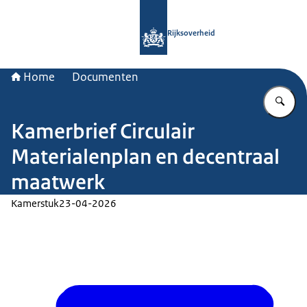
Naar de homepage van Rijksoverheid
Rijksoverheid
Home
Documenten
Vu
Kamerbrief Circulair
Materialenplan en decentraal
maatwerk
Kamerstuk
23-04-2026