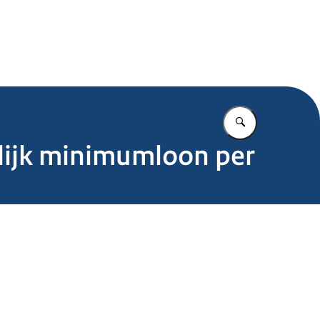
.nl
Vul in wat u z
telijk minimumloon per