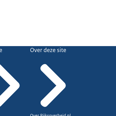
e
Over deze site
Over Rijksoverheid.nl