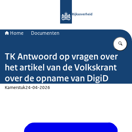
Naar de homepage van Rijksoverheid
Rijksoverheid
Home
Documenten
Vu
TK Antwoord op vragen over
het artikel van de Volkskrant
over de opname van DigiD
Kamerstuk
24-04-2026