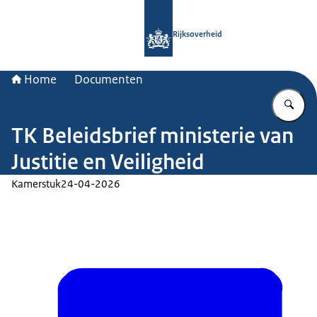
Naar de homepage van Rijksoverheid
Rijksoverheid
Home
Documenten
Vu
TK Beleidsbrief ministerie van
Justitie en Veiligheid
Kamerstuk
24-04-2026