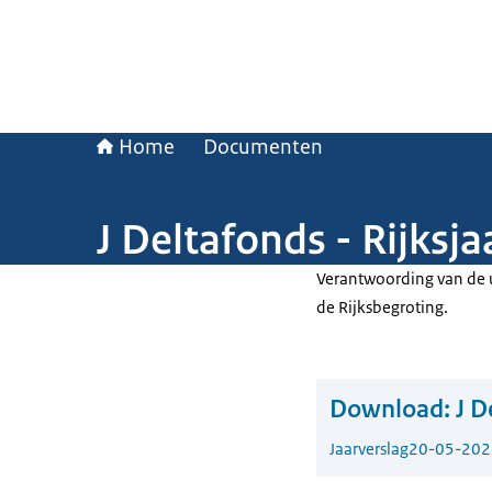
Home
Documenten
J Deltafonds - Rijksj
Verantwoording van de u
de Rijksbegroting.
Download:
J D
Jaarverslag
20-05-202