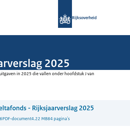
Naar de homepage van Rijksoverheid
Rijksoverheid
aarverslag 2025
itgaven in 2025 die vallen onder hoofdstuk J van
eltafonds - Rijksjaarverslag 2025
6
PDF-document
4.22 MB
84 pagina's