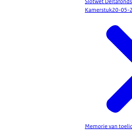
Slotwet Deltafond
Kamerstuk
20-05-
Memorie van toelic