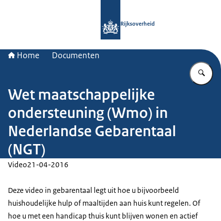
Naar de homepage van Rijksoverheid
Rijksoverheid
Home
Documenten
Vu
Wet maatschappelijke
ondersteuning (Wmo) in
Nederlandse Gebarentaal
(NGT)
Video
21-04-2016
Deze video in gebarentaal legt uit hoe u bijvoorbeeld
huishoudelijke hulp of maaltijden aan huis kunt regelen. Of
hoe u met een handicap thuis kunt blijven wonen en actief