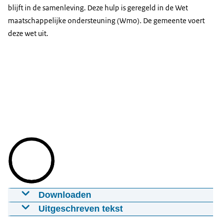
blijft in de samenleving. Deze hulp is geregeld in de Wet
maatschappelijke ondersteuning (Wmo). De gemeente voert
deze wet uit.
Downloaden
Wet maatschappelijke ondersteuning (Wmo)
Uitgeschreven tekst
in Nederlandse Gebarentaal (NGT)