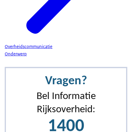
kopen dan de standaardmodellen van de
gemeente. Met een pgb kiest u ook zelf wie u
verzorgt. Bijvoorbeeld een zorginstelling, een
familielid of uw partner. U krijgt niet zomaar een
pgb voor de Wmo 2015. De gemeente kijkt of een
pgb bij u past.
Overheidscommunicatie
Onderwerp
Wat zijn de kosten?
Als u 18 jaar of ouder bent, betaalt u een eigen
bijdrage voor ondersteuning thuis vanuit de Wmo
2015. Het Centraal Administratiekantoor (CAK)
berekent hoeveel u moet betalen. Het CAK int dit
bedrag eens in de 4 weken. Er is een maximale
eigen bijdrage. Het CAK houdt hier rekening mee.
Ontvangt u verpleging of verzorging thuis via uw
zorgverzekeraar? Dan betaalt u geen eigen
bijdrage.