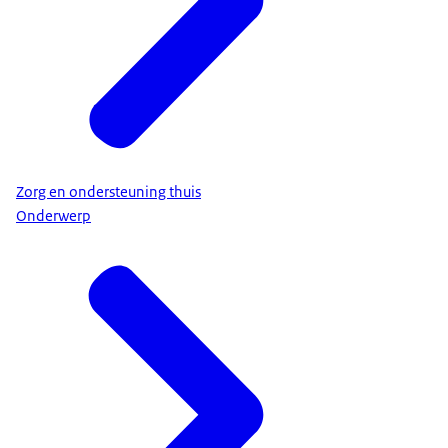
persoonsgebonden budget (pgb) kunt u de
ondersteuning zelf kiezen en inhuren. Soms is een
mix van zorg in natura en een pgb ook mogelijk.
Vraag daar bij de gemeente naar.
Krijgt u zorg in natura?
Bij zorg in natura regelt de gemeente uw
ondersteuning. De gemeente bepaalt dan
Zorg en ondersteuning thuis
bijvoorbeeld wat voor soort rolstoel u krijgt. Of wie
Onderwerp
u helpt in de huishouding. De gemeente regelt ook
de administratie.
Krijgt u een budget?
Met een persoonsgebonden budget (pgb) kunt u
de ondersteuning zelf kiezen en inhuren. Het
bedrag dat u krijgt, is uw budget. U kunt hiermee
zelf ondersteuning inkopen. Zo kunt u
bijvoorbeeld een andere rolstoel of scootmobiel