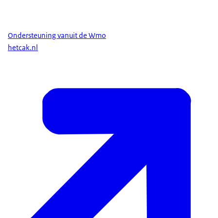
Bijvoorbeeld:
de boodschappendienst;
Ondersteuning vanuit de Wmo
een ontmoetingsruimte voor eenzame mensen;
hetcak.nl
maaltijdverzorging;
Een maatwerkvoorziening is afgestemd op 1
persoon. Bijvoorbeeld:
vervoer in de regio;
dagbesteding op maat;
aanpassingen in de woning (bijvoorbeeld een
traplift of een verhoogd toilet);
ondersteuning van mantelzorgers;
huishoudelijke hulp.
Hoe kunt u ondersteuning
aanvragen?
Voor ondersteuning uit de Wmo 2015 moet u naar