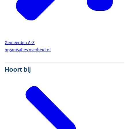
uw gemeente. De gemeente onderzoekt uw
persoonlijke situatie. Een medewerker praat
daarvoor met u en mensen in uw omgeving. U
heeft hierbij recht op onafhankelijke
ondersteuning van de gemeente.
Gemeenten A-Z
Bij het onderzoek kijkt de gemeente wat u zelf nog
organisaties.overheid.nl
kan. En of andere mensen uit uw omgeving u
eventueel kunnen helpen. Ook kijkt de gemeente
Hoort bij
of u al zorg en ondersteuning krijgt vanuit andere
wetten. Daarna bepaalt de gemeente welke
ondersteuning u kunt krijgen.
Hoe krijgt u de ondersteuning?
U kunt op verschillende manieren ondersteuning
uit de Wmo 2015 krijgen. Bij zorg in natura regelt
de gemeente uw ondersteuning. Met een