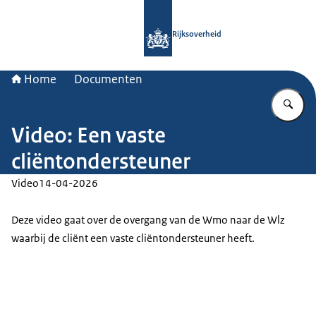
Naar de homepage van Rijksoverheid
Rijksoverheid
Home
Documenten
Vu
Video: Een vaste
cliëntondersteuner
Video
14-04-2026
Deze video gaat over de overgang van de Wmo naar de Wlz
waarbij de cliënt een vaste cliëntondersteuner heeft.