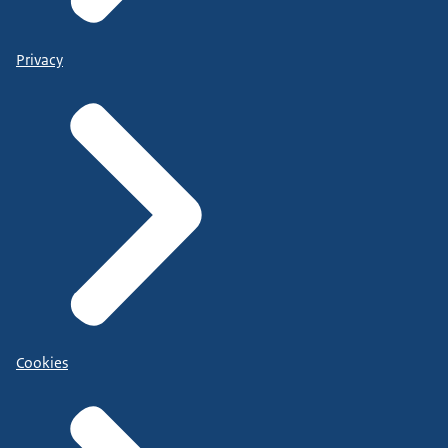
Privacy
Cookies