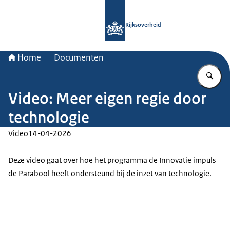
Naar de homepage van Rijksoverheid
Rijksoverheid
Home
Documenten
Vu
Video: Meer eigen regie door
technologie
Video
14-04-2026
Deze video gaat over hoe het programma de Innovatie impuls
de Parabool heeft ondersteund bij de inzet van technologie.