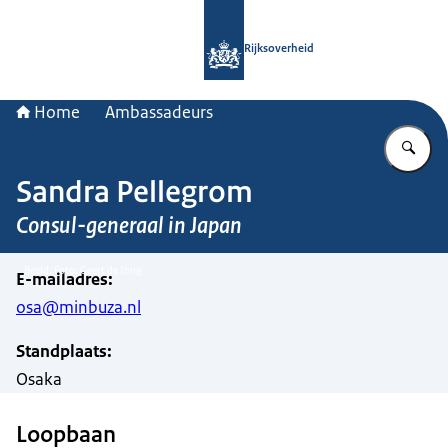
Naar de homepage van Rijksoverheid
Rijksoverheid
Home
Ambassadeurs
Vu
Sandra Pellegrom
Consul-generaal in Japan
Beeld: Foto: Geert de Jong
E-mailadres
:
osa@minbuza.nl
Standplaats
:
Osaka
Loopbaan