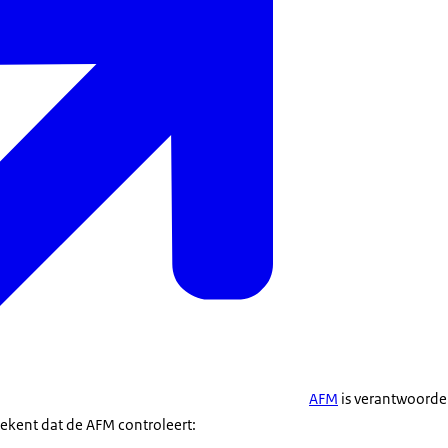
AFM
is verantwoordel
tekent dat de AFM controleert: