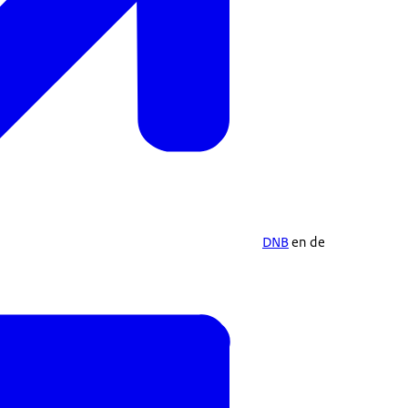
DNB
en de