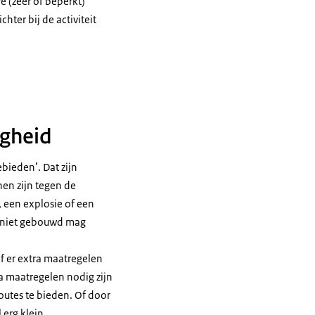
e (zeer of beperkt)
hter bij de activiteit
onder ligt een fabriek met daaromheen een cirkel waarbinnen het plaatsgebo
igheid
bieden’. Dat zijn
en zijn tegen de
 een explosie of een
n niet gebouwd mag
f er extra maatregelen
tra maatregelen nodig zijn
utes te bieden. Of door
 erg klein.