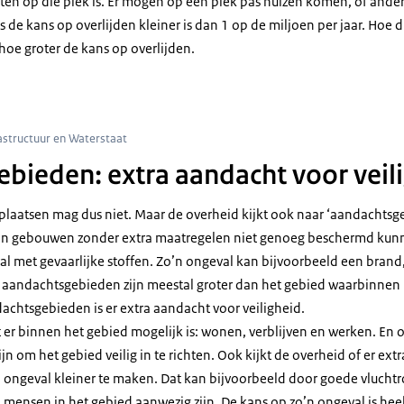
ten op die plek is. Er mogen op een plek pas huizen komen, of ander
de kans op overlijden kleiner is dan 1 op de miljoen per jaar. Hoe dic
 hoe groter de kans op overlijden.
tische weergave van een woonwijk met kerk en een rijdende vrachtwagen. Daar
rastructuur en Waterstaat
bieden: extra aandacht voor veil
plaatsen mag dus niet. Maar de overheid kijkt ook naar ‘aandachtsge
n gebouwen zonder extra maatregelen niet genoeg beschermd kunn
l met gevaarlijke stoffen. Zo’n ongeval kan bijvoorbeeld een brand,
e aandachtsgebieden zijn meestal groter dan het gebied waarbinne
chtsgebieden is er extra aandacht voor veiligheid.
 er binnen het gebied mogelijk is: wonen, verblijven en werken. En o
zijn om het gebied veilig in te richten. Ook kijkt de overheid of er ex
ongeval kleiner te maken. Dat kan bijvoorbeeld door goede vluchtro
el mensen in het gebied aanwezig zijn. De kans op zo’n ongeval is heel