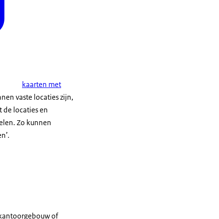
kaarten met
nnen vaste locaties zijn,
 de locaties en
gelen. Zo kunnen
en’
.
n kantoorgebouw of