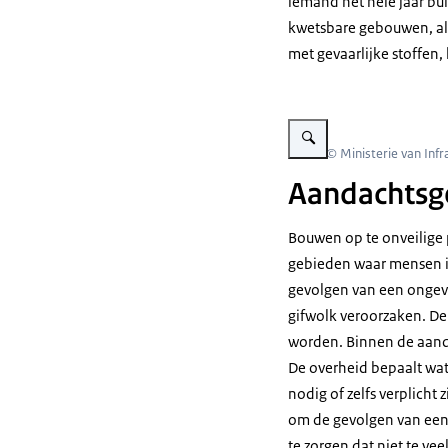
iemand het hele jaar bui
kwetsbare gebouwen, als 
met gevaarlijke stoffen,
Vergroot afbeelding Schema
Beeld: © Ministerie van Inf
Aandachtsge
Bouwen op te onveilige 
gebieden waar mensen i
gevolgen van een ongeva
gifwolk veroorzaken. D
worden. Binnen de aanda
De overheid bepaalt wat
nodig of zelfs verplicht 
om de gevolgen van een 
te zorgen dat niet te ve