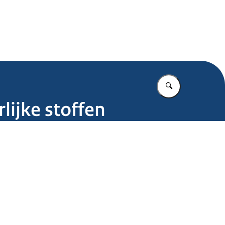
.nl
Vul in wat u z
lijke stoffen