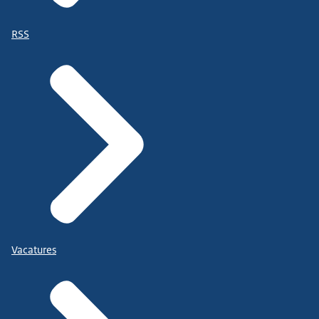
RSS
Vacatures