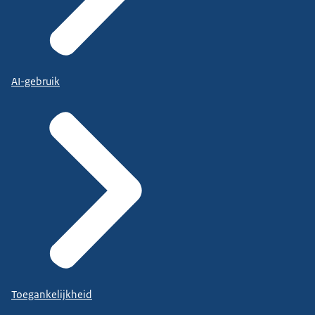
AI-gebruik
Toegankelijkheid