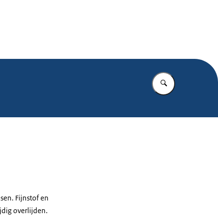
.nl
Vul in wat u z
en. Fijnstof en
dig overlijden.