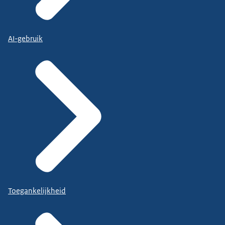
AI-gebruik
Toegankelijkheid