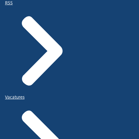
RSS
Vacatures