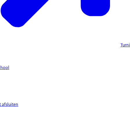
Turn
chool
 afsluiten