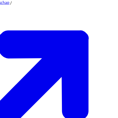
rschap
/