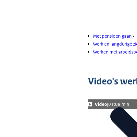
Met pensioen gaan
/
Werk en langdurige zi
Werken met arbeidsb
Video's wer
Video
01:08 min.