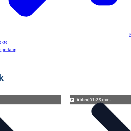
ekte
eperking
k
Video
01:23 min.