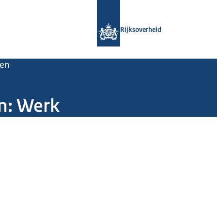
Naar de homepage van Rijksoverheid
Rijksoverheid
sen
n: Werk