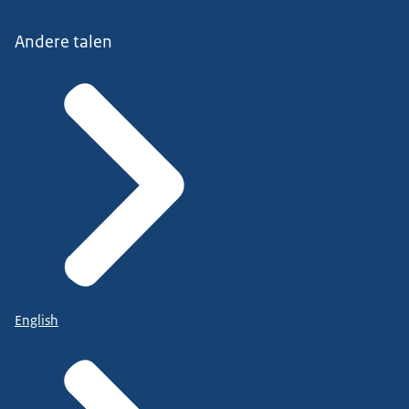
Andere talen
English