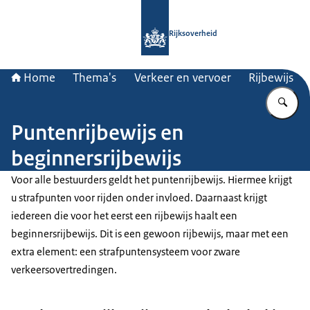
Naar de homepage van Rijksoverheid
Rijksoverheid
Home
Thema's
Verkeer en vervoer
Rijbewijs
Vu
Puntenrijbewijs en
beginnersrijbewijs
Voor alle bestuurders geldt het puntenrijbewijs. Hiermee krijgt
u strafpunten voor rijden onder invloed. Daarnaast krijgt
iedereen die voor het eerst een rijbewijs haalt een
beginnersrijbewijs. Dit is een gewoon rijbewijs, maar met een
extra element: een strafpuntensysteem voor zware
verkeersovertredingen.