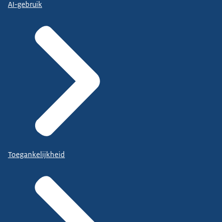
AI-gebruik
Toegankelijkheid