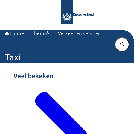
Naar de homepage van Rijksoverheid
Rijksoverheid
Home
Thema's
Verkeer en vervoer
Vu
Taxi
Beeld: © Ministerie van Infrastructuur en Waterstaat
Veel bekeken