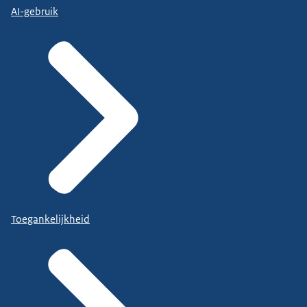
AI-gebruik
Toegankelijkheid