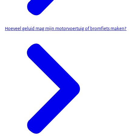
Hoeveel geluid mag mijn motorvoertuig of bromfiets maken?