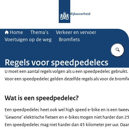
Naar de homepage van Rijksoverheid
Rijksoverheid
Home
Thema's
Verkeer en vervoer
Voertuigen op de weg
Bromfiets
Vu
Regels voor speedpedelecs
U moet een aantal regels volgen als u een
speedpedelec
gebruikt.
Voor een
speedpedelec
gelden dezelfde regels als voor de bromfie
Wat is een speedpedelec?
Een
speedpedelec
heet ook wel
high speed e-bike
en is een twee
‘Gewone’ elektrische fietsen en
e-bikes
mogen niet harder dan 25 
Een
speedpedelec
mag niet harder dan 45 kilometer per uur. Da