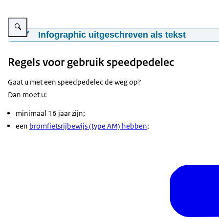
Vergroot afbeelding Infographic: Zie de onderstaande tekst voor informatie
Infographic uitgeschreven als tekst
Herken de speedpedelec
Regels voor gebruik speedpedelec
U kunt een speedpedelec herkennen aan:
Gaat u met een
speedpedelec
de weg op?
een geel kenteken;
Dan moet u:
fietser draagt een helm;
een achteruitkijkspiegel;
minimaal 16 jaar zijn;
mag maximaal 45 km/u;
een
bromfietsrijbewijs (type AM) hebben
;
heeft een reflector;
moet op het bromfietspad of op de rijbaan.