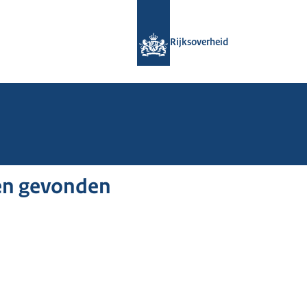
Naar de homepage van Rijksoverheid
Rijksoverheid
en gevonden