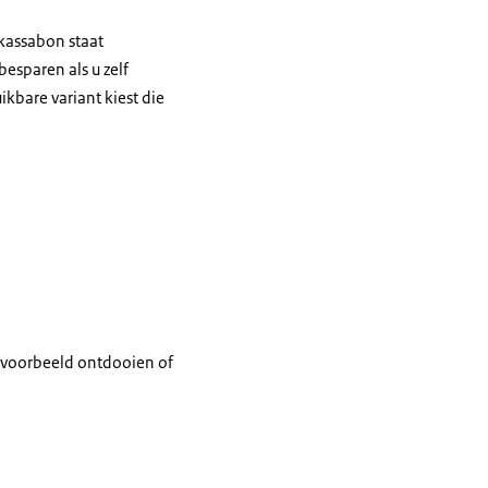
 kassabon staat
besparen als u zelf
ikbare variant kiest die
jvoorbeeld ontdooien of