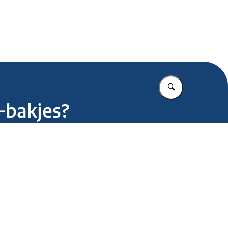
.nl
Vul in wat u z
–bakjes?