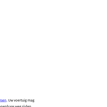
rsen
. Uw voertuig mag
openbare weg rijden.