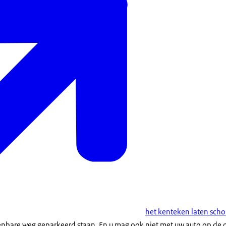
het kenteken laten scho
nbare weg geparkeerd staan. En u mag ook niet met uw auto op de 