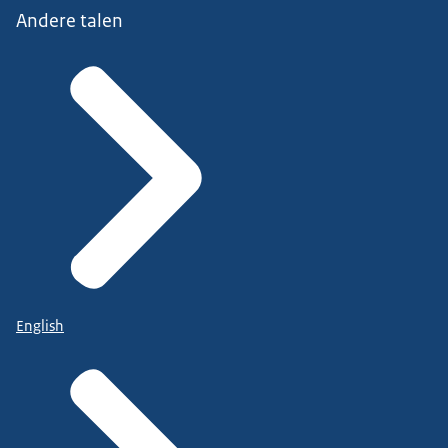
Andere talen
English