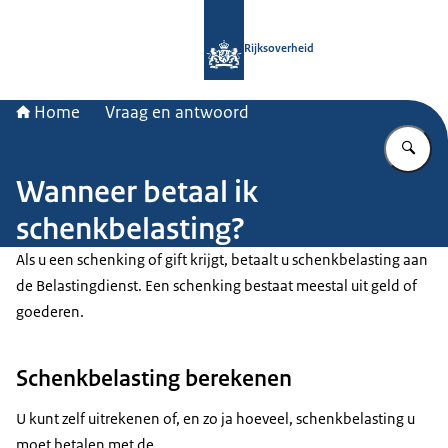
Naar de homepage van Rijksoverheid
Rijksoverheid
Home
Vraag en antwoord
Vu
Wanneer betaal ik
schenkbelasting?
Als u een schenking of gift krijgt, betaalt u schenkbelasting aan
de Belastingdienst. Een schenking bestaat meestal uit geld of
goederen.
Schenkbelasting berekenen
U kunt zelf uitrekenen of, en zo ja hoeveel, schenkbelasting u
moet betalen met de