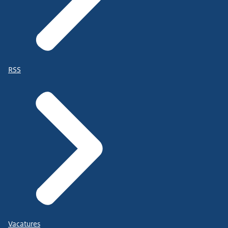
RSS
Vacatures