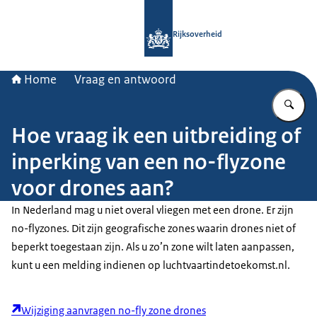
Naar de homepage van Rijksoverheid
Rijksoverheid
Home
Vraag en antwoord
Vu
Hoe vraag ik een uitbreiding of
inperking van een no-flyzone
voor drones aan?
In Nederland mag u niet overal vliegen met een drone. Er zijn
no-fly
zones. Dit zijn geografische zones waarin drones niet of
beperkt toegestaan zijn. Als u zo’n zone wilt laten aanpassen,
kunt u een melding indienen op luchtvaartindetoekomst.nl.
Wijziging aanvragen no-fly zone drones