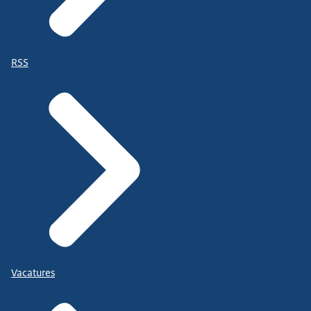
RSS
Vacatures