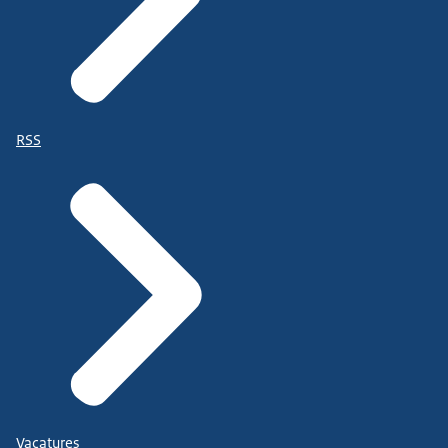
RSS
Vacatures