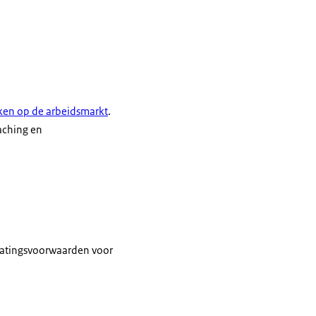
rken op de arbeidsmarkt
.
aching en
latingsvoorwaarden voor