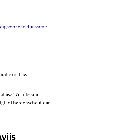
odig voor een duurzame
binatie met uw
af uw 17e rijlessen
olgt tot beroepschauffeur
wijs