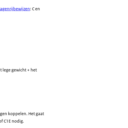
wagenrijbewijzen
: C en
 lege gewicht + het
agen koppelen. Het gaat
of C1E nodig.