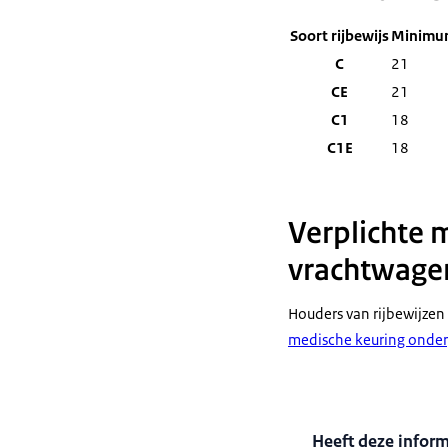
Soort rijbewijs
Minimum
C
21
CE
21
C1
18
C1E
18
Verplichte 
vrachtwagen
Houders van rijbewijzen 
medische keuring onde
Heeft deze infor