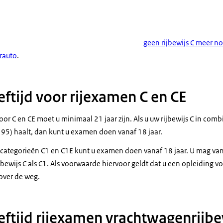
geen rijbewijs C meer n
rauto
.
tijd voor rijexamen C en CE
r C en CE moet u minimaal 21 jaar zijn. Als u uw rijbewijs C in com
5) haalt, dan kunt u examen doen vanaf 18 jaar.
scategorieën C1 en C1E kunt u examen doen vanaf 18 jaar. U mag van
jbewijs C als C1. Als voorwaarde hiervoor geldt dat u een opleiding v
over de weg.
tijd rijexamen vrachtwagenrijbe