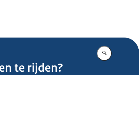
.nl
Vul in wat u z
en te rijden?