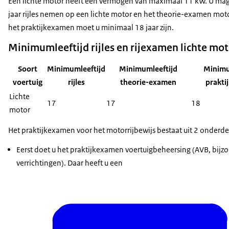
Een lichte motor heeft een vermogen van maximaal 11 kW. U mag
jaar rijles nemen op een lichte motor en het theorie-examen mot
het praktijkexamen moet u minimaal 18 jaar zijn.
Minimumleeftijd rijles en rijexamen lichte mo
Soort
Minimumleeftijd
Minimumleeftijd
Minimu
voertuig
rijles
theorie-examen
prakti
Lichte
17
17
18
motor
Het praktijkexamen voor het motorrijbewijs bestaat uit 2 onderde
Eerst doet u het praktijkexamen voertuigbeheersing (AVB, bijz
verrichtingen). Daar heeft u een