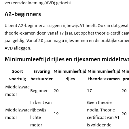
verkeersdeelneming (AVD) getoetst.
A2-beginners
U bent A2-beginner als u geen rijbewijs A1 heeft. Ook in dat geva
theorie-examen doen vanaf 17 jaar. Let op: het theorie-certificaat
jaar geldig. Vanaf 20 jaar mag u rijles nemen en de praktijkexam
AVD afleggen.
Minimumleeftijd rijles en rijexamen middelzw
Soort
Ervaring
Minimumleeftijd
Minimumleeftijd
Min
voertuig
bestuurder
rijles
theorie-examen
pr
Middelzware
Beginner
20
17
20
motor
In bezit van
Geen theorie
Middelzware
rijbewijs
nodig. Theorie-
19
20
motor
lichte
certificaat van A1
motor
is voldoende.