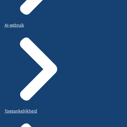
AI-gebruik
Toegankelijkheid