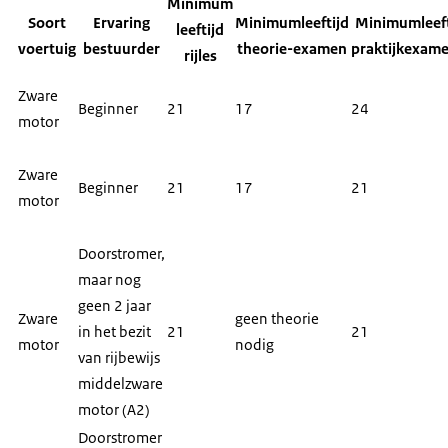
Minimum
Soort
Ervaring
Minimumleeftijd
Minimumleeft
leeftijd
voertuig
bestuurder
theorie-examen
praktijkexame
rijles
Zware
Beginner
21
17
24
motor
Zware
Beginner
21
17
21
motor
Doorstromer,
maar nog
geen 2 jaar
Zware
geen theorie
in het bezit
21
21
motor
nodig
van rijbewijs
middelzware
motor (A2)
Doorstromer