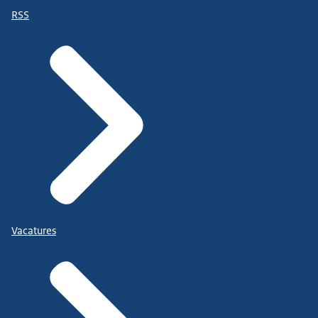
RSS
Vacatures