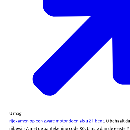
U mag
rijexamen op een zware motor doen als u 21 bent
. U behaalt d
rijbewijs A met de aantekening code 80. U mag dan de eerste 2 