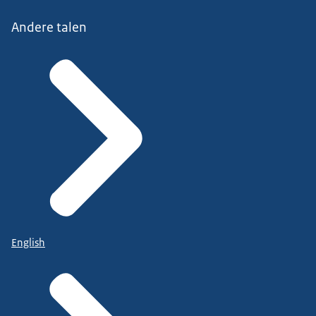
Andere talen
English