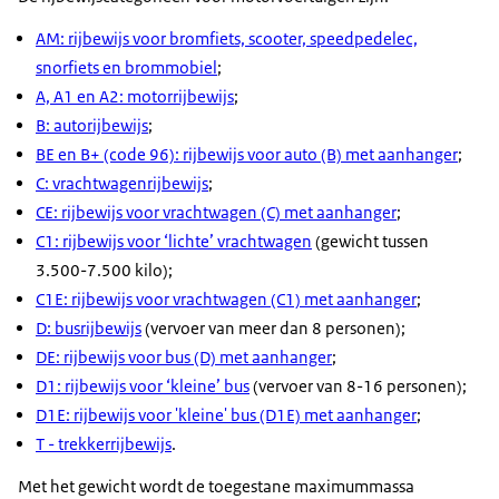
AM: rijbewijs voor bromfiets, scooter, speedpedelec,
snorfiets en brommobiel
;
A, A1 en A2: motorrijbewijs
;
B: autorijbewijs
;
BE en B+ (code 96): rijbewijs voor auto (B) met aanhanger
;
C: vrachtwagenrijbewijs
;
CE: rijbewijs voor vrachtwagen (C) met aanhanger
;
C1: rijbewijs voor ‘lichte’ vrachtwagen
(gewicht tussen
3.500-7.500 kilo);
C1E: rijbewijs voor vrachtwagen (C1) met aanhanger
;
D: busrijbewijs
(vervoer van meer dan 8 personen);
DE: rijbewijs voor bus (D) met aanhanger
;
D1: rijbewijs voor ‘kleine’ bus
(vervoer van 8-16 personen);
D1E: rijbewijs voor 'kleine' bus (D1E) met aanhanger
;
T - trekkerrijbewijs
.
Met het gewicht wordt de toegestane maximummassa