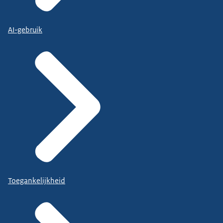
AI-gebruik
Toegankelijkheid