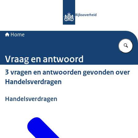
Naar de homepage van Rijksoverheid
Rijksoverheid
Home
Vu
Vraag en antwoord
3 vragen en antwoorden gevonden over
Handelsverdragen
Handelsverdragen