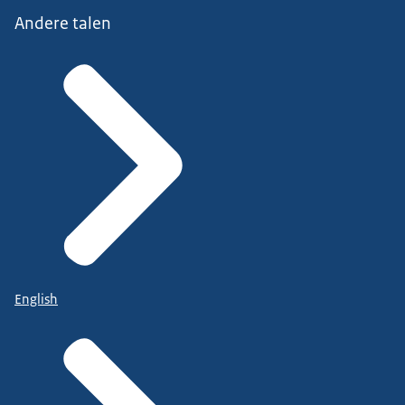
Andere talen
English