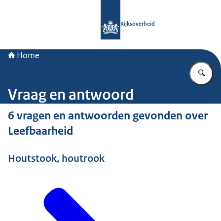
Naar de homepage van Rijksoverheid
Rijksoverheid
Home
Vu
Vraag en antwoord
6 vragen en antwoorden gevonden over
Leefbaarheid
Houtstook, houtrook