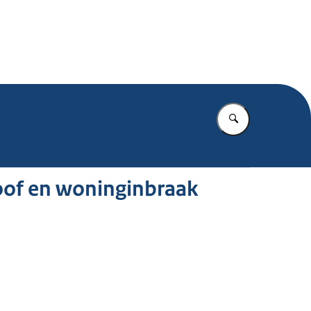
.nl
Vul in wat u z
oof en woninginbraak