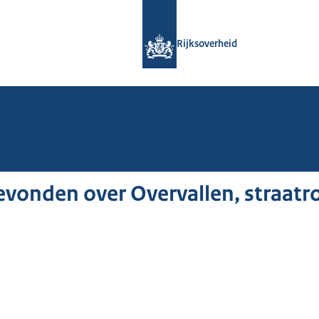
Naar de homepage van Rijksoverheid
Rijksoverheid
vonden over Overvallen, straatr