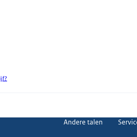
jf?
Andere talen
Servic