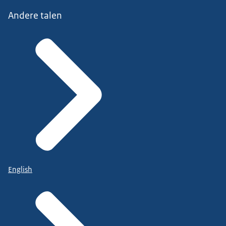
Andere talen
English