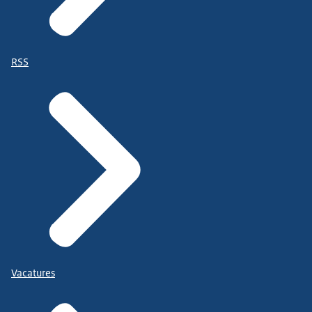
RSS
Vacatures