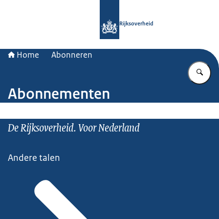
Naar de homepage van Rijksoverheid
Rijksoverheid
Home
Abonneren
Vu
Abonnementen
De Rijksoverheid. Voor Nederland
Andere talen