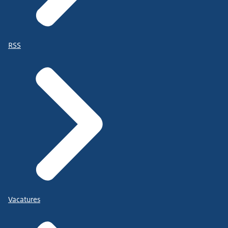
RSS
Vacatures