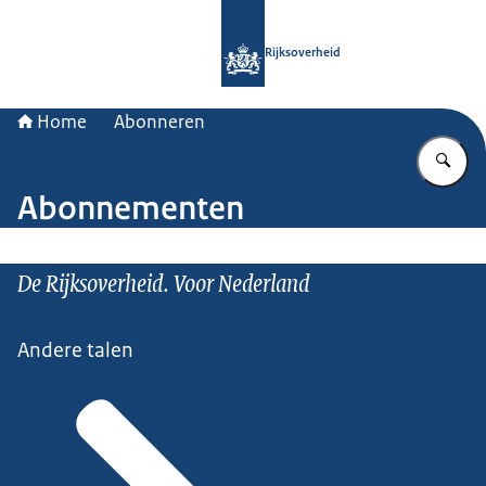
Naar de homepage van Rijksoverheid
Rijksoverheid
Home
Abonneren
Vu
Abonnementen
De Rijksoverheid. Voor Nederland
Andere talen