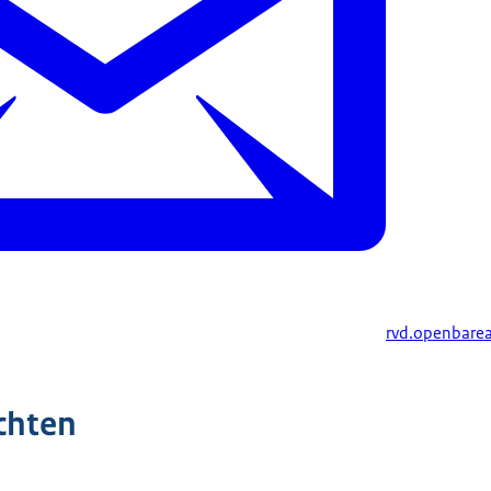
rvd.openbare
chten