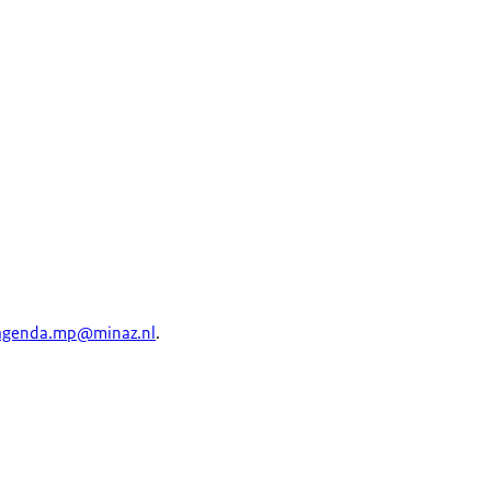
agenda.mp@minaz.nl
.