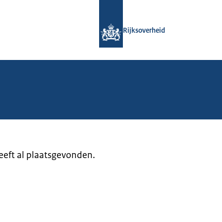
Naar de homepage van Rijksoverheid
Rijksoverheid
heeft al plaatsgevonden.