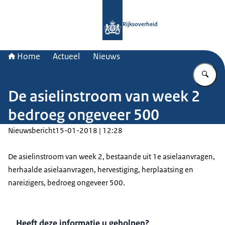
Naar de homepage van Rijksoverheid
Rijksoverheid
Home
Actueel
Nieuws
Vu
De asielinstroom van week 2
bedroeg ongeveer 500
Nieuwsbericht
15-01-2018 | 12:28
De asielinstroom van week 2, bestaande uit 1e asielaanvragen,
herhaalde asielaanvragen, hervestiging, herplaatsing en
nareizigers, bedroeg ongeveer 500.
Heeft deze informatie u geholpen?