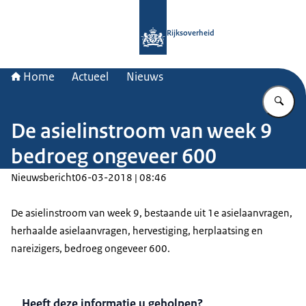
Naar de homepage van Rijksoverheid
Rijksoverheid
Home
Actueel
Nieuws
Vu
De asielinstroom van week 9
bedroeg ongeveer 600
Nieuwsbericht
06-03-2018 | 08:46
De asielinstroom van week 9, bestaande uit 1e asielaanvragen,
herhaalde asielaanvragen, hervestiging, herplaatsing en
nareizigers, bedroeg ongeveer 600.
Heeft deze informatie u geholpen?