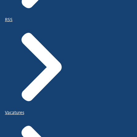
RSS
Vacatures