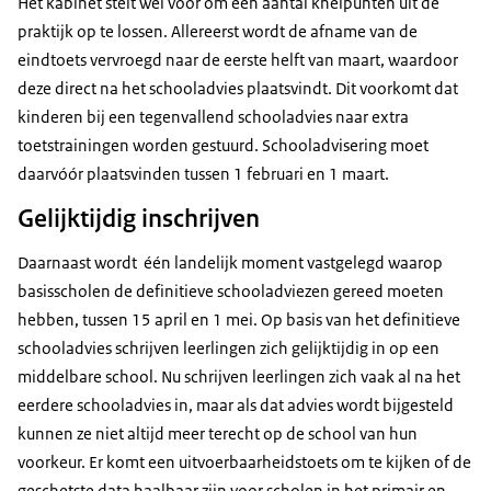
Het kabinet stelt wel voor om een aantal knelpunten uit de
praktijk op te lossen. Allereerst wordt de afname van de
eindtoets vervroegd naar de eerste helft van maart, waardoor
deze direct na het schooladvies plaatsvindt. Dit voorkomt dat
kinderen bij een tegenvallend schooladvies naar extra
toetstrainingen worden gestuurd. Schooladvisering moet
daarvóór plaatsvinden tussen 1 februari en 1 maart.
Gelijktijdig inschrijven
Daarnaast wordt één landelijk moment vastgelegd waarop
basisscholen de definitieve schooladviezen gereed moeten
hebben, tussen 15 april en 1 mei. Op basis van het definitieve
schooladvies schrijven leerlingen zich gelijktijdig in op een
middelbare school. Nu schrijven leerlingen zich vaak al na het
eerdere schooladvies in, maar als dat advies wordt bijgesteld
kunnen ze niet altijd meer terecht op de school van hun
voorkeur. Er komt een uitvoerbaarheidstoets om te kijken of de
geschetste data haalbaar zijn voor scholen in het primair en