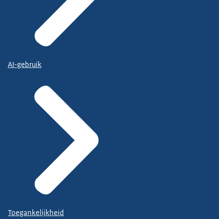
AI-gebruik
Toegankelijkheid