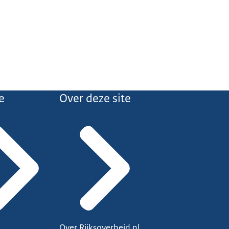
e
Over deze site
Over Rijksoverheid.nl