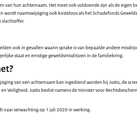
en van hun achternaam. Het moet ook voldoende zijn als de eigen b
llen wordt naamswijziging ook kosteloos als het Schadefonds Gewelds
 slachtoffer.
lden ook in gevallen waarin sprake is van bepaalde andere misdrijv
erlijke staat en ernstige geweldsmisdrijven in de familiekring.
het?
jziging van een achternaam kan ingediend worden bij Justis, de scree
en en Veiligheid. Justis beslist namens de minister voor Rechtsbesch
t naar verwachting op 1 juli 2020 in werking.