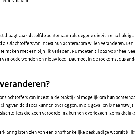
steloos maken.
est draagt vaak dezelfde achternaam als degene die zich er schuldig 
ed als slachtoffers van incest hun achternaam willen veranderen. E
 te maken met een pijnlijk verleden. Nu moeten zij daarvoor heel ve
en van oude wonden en nieuw leed. Dat moet in de toekomst dus ande
 veranderen?
r slachtoffers van incest in de praktijk al mogelijk om hun achternaam
eling van de dader kunnen overleggen. In die gevallen is naamswijz
 slachtoffers die geen veroordeling kunnen overleggen, gemakkelij
rklaring laten zien van een onafhankelijke deskundige waaruit blijkt 